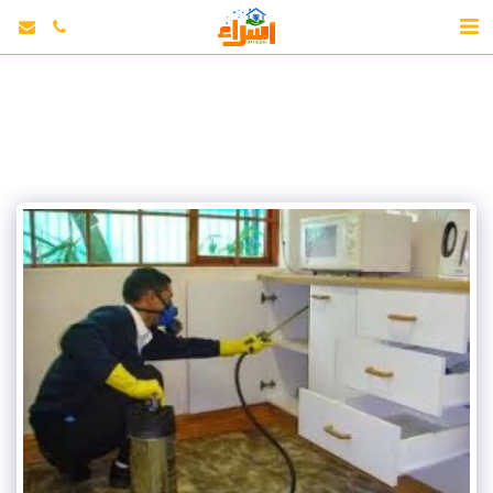
google-site-
verification=erCDFhN4StL87m98UAkE69aJzfEIEj6VxnPJRcxRk1A